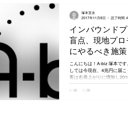
塚本宜永
2017年11月8日
読了時間: 
インバウンドプ
盲点、現地プロ
にやるべき施策
こんにちは！A-biz 塚本
しては今現在、4兆円に届こ
客は右肩上がりに増加し201
に増加する傾向です。比例
活動も活発化し、訪日観光
ア...