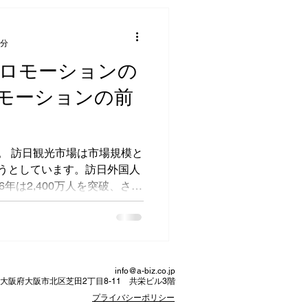
4分
ロモーションの
モーションの前
です。 訪日観光市場は市場規模と
うとしています。訪日外国人
6年は2,400万人を突破、さら
するように、プロモーション
客をターゲットとしたメディ
info@a-biz.co.jp
大阪府大阪市北区芝田2丁目8-11 共栄ビル3階
プライバシーポリシー