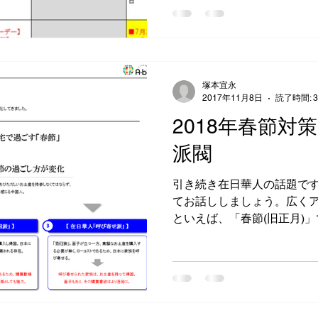
「そんなこと知っ...
塚本宜永
2017年11月8日
読了時間: 
2018年春節対
派閥
引き続き在日華人の話題で
てお話ししましょう。広く
といえば、「春節(旧正月)
てきており、春節対策とし
いただくことも多くなりまし
16日(金)から...