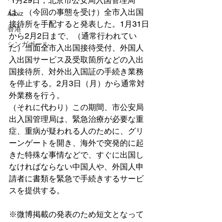
 1月29日，北京市公安局入国管理局
は、（今回の事態を受け）全市入出国
A-biz
接待所を手配すると発表した。1月31日
香港
から2月2日まで、（通常行われてい
シンガポール
た）当面全市入出国接待受付、外国人
入出国サービス及受取箇所などの入出
国接待所、対外出入国証の手続き業務
を停止する。2月3日（月）から通常対
外業務を行う。
（それに代わり）この期間、市公安局
出入国管理局は、緊急治療が必要な重
症、重病が疑われる人のために、グリ
ーンゲートを開き、海外で突発的に起
きた特殊な事情などで、すぐに出国し
なければならない中国人や、外国人申
請者に書類を緊急で手続きするサービ
スを提供する。
※微博掲載の発表のため短文となって