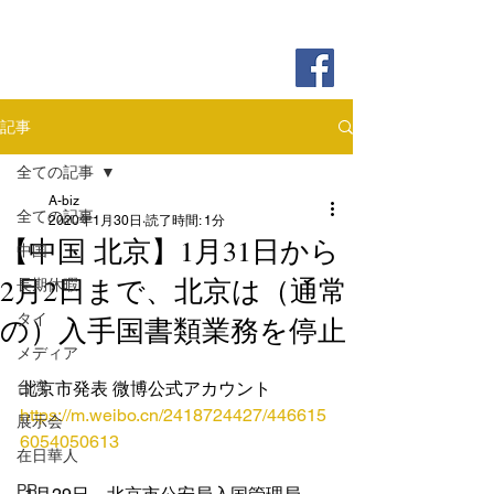
記事
全ての記事
A-biz
全ての記事
2020年1月30日
読了時間: 1分
【中国 北京】1月31日から
中国
2月2日まで、北京は（通常
長期休暇
タイ
の）入手国書類業務を停止
メディア
台湾
北京市発表 微博公式アカウント
https://m.weibo.cn/2418724427/446615
展示会
6054050613
在日華人
PR